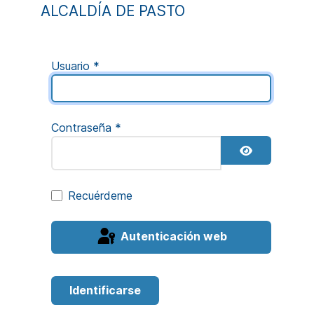
ALCALDÍA DE PASTO
Usuario
*
Contraseña
*
Mostrar c
Recuérdeme
Autenticación web
Identificarse