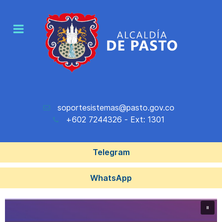
soportesistemas@pasto.gov.co
+602 7244326 - Ext: 1301
Telegram
WhatsApp