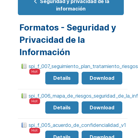
Seguridad y privacidad de la
información
Formatos - Seguridad y
Privacidad de la
Información
spi_f_007_seguimiento_plan_tratamiento_riesgos
Hot
Details
Download
spi_f_006_mapa_de_riesgos_seguridad_de_la_in
Hot
Details
Download
spi_f_005_acuerdo_de_confidencialidad_v1
Hot
Details
Download