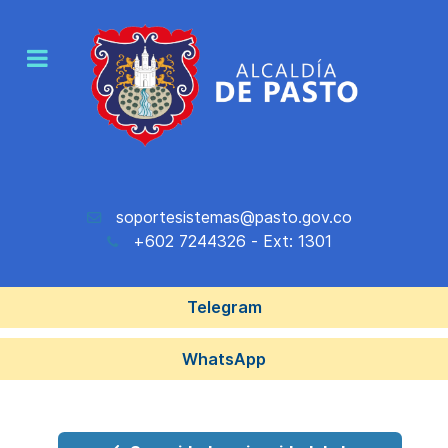
soportesistemas@pasto.gov.co
+602 7244326 - Ext: 1301
Telegram
WhatsApp