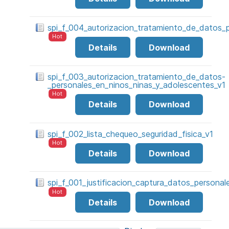
spi_f_004_autorizacion_tratamiento_de_datos_
Hot
Details
Download
spi_f_003_autorizacion_tratamiento_de_datos-
_personales_en_ninos_ninas_y_adolescentes_v1
Hot
Details
Download
spi_f_002_lista_chequeo_seguridad_fisica_v1
Hot
Details
Download
spi_f_001_justificacion_captura_datos_personal
Hot
Details
Download