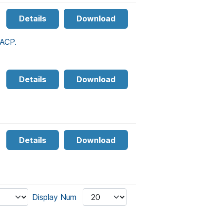
Details
Download
DACP.
Details
Download
Details
Download
Display Num