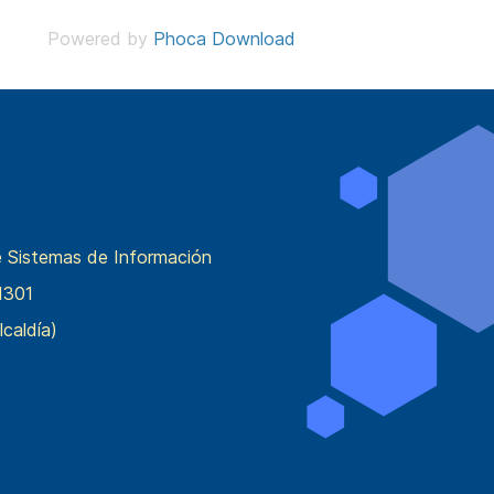
Powered by
Phoca Download
e Sistemas de Información
1301
lcaldía)