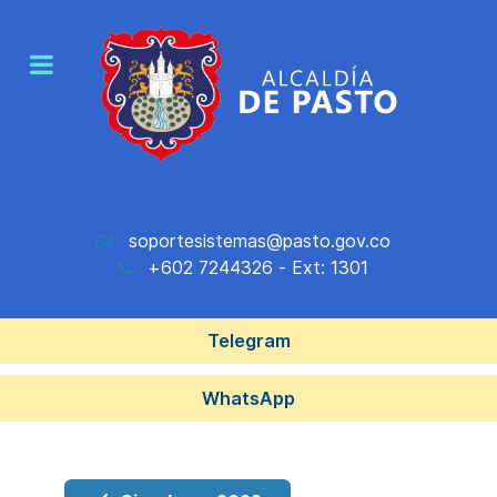
soportesistemas@pasto.gov.co
+602 7244326 - Ext: 1301
Telegram
WhatsApp