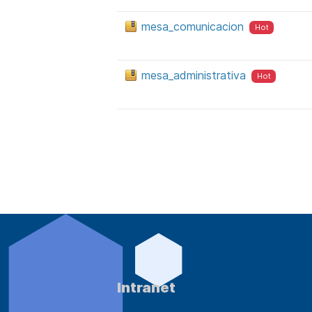
mesa_comunicacion
Hot
mesa_administrativa
Hot
Intranet