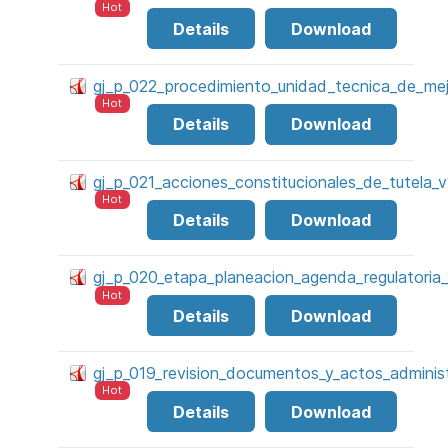
Hot
Details
Download
gj_p_022_procedimiento_unidad_tecnica_de_mejo
Hot
Details
Download
gj_p_021_acciones_constitucionales_de_tutela_v
Hot
Details
Download
gj_p_020_etapa_planeacion_agenda_regulatoria_
Hot
Details
Download
gj_p_019_revision_documentos_y_actos_administ
Hot
Details
Download