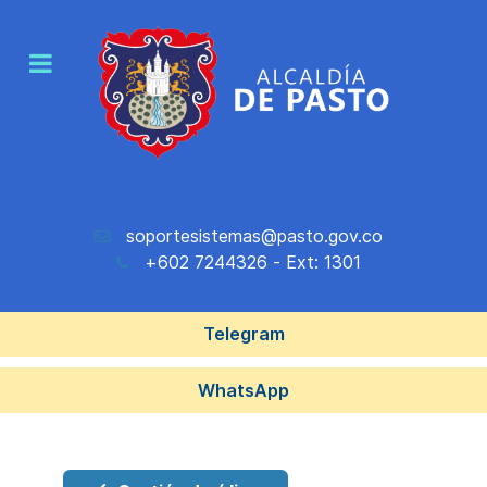
soportesistemas@pasto.gov.co
+602 7244326 - Ext: 1301
Telegram
WhatsApp