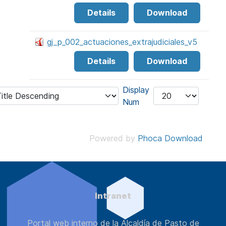
Details
Download
gj_p_002_actuaciones_extrajudiciales_v5
Details
Download
Display
Num
Powered by
Phoca Download
Intranet
Portal web interno de la Alcaldía de Pasto de