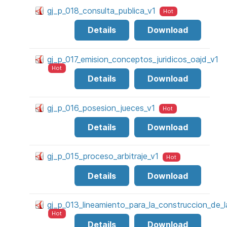
gj_p_018_consulta_publica_v1
Hot
Details
Download
gj_p_017_emision_conceptos_juridicos_oajd_v1
Hot
Details
Download
gj_p_016_posesion_jueces_v1
Hot
Details
Download
gj_p_015_proceso_arbitraje_v1
Hot
Details
Download
gj_p_013_lineamiento_para_la_construccion_de_l
Hot
Details
Download